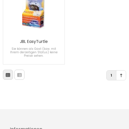
JBL EasyTurtle
Sie können als Gast (bzw. mit
Ihrem derzeitigen Status) keine
Preise sehen.
1