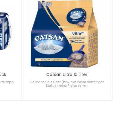
ück
Catsan Ultra 10 Liter
rzeitigen
Sie können als Gast (bzw. mit Ihrem derzeitigen
Status) keine Preise sehen.