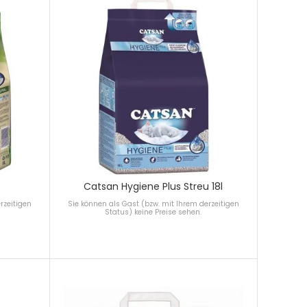
Catsan Hygiene Plus Streu 18l
rzeitigen
Sie können als Gast (bzw. mit Ihrem derzeitigen
Status) keine Preise sehen.