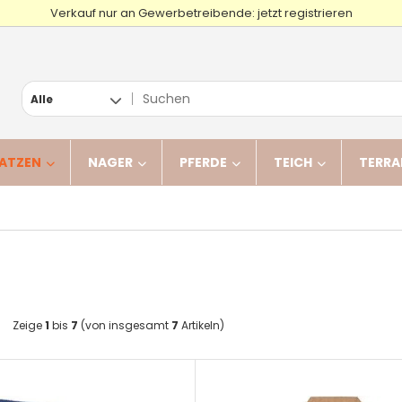
Verkauf nur an Gewerbetreibende: jetzt registrieren
Alle
ATZEN
NAGER
PFERDE
TEICH
TERRA
n
Zeige
1
bis
7
(von insgesamt
7
Artikeln)