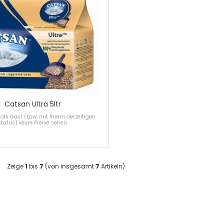
Catsan Ultra 5ltr
als Gast (bzw. mit Ihrem derzeitigen
Status) keine Preise sehen.
Zeige
1
bis
7
(von insgesamt
7
Artikeln)