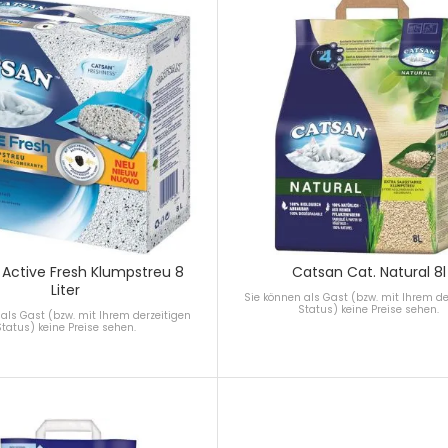
Active Fresh Klumpstreu 8
Catsan Cat. Natural 8l
Liter
Sie können als Gast (bzw. mit Ihrem de
Status) keine Preise sehen.
als Gast (bzw. mit Ihrem derzeitigen
Status) keine Preise sehen.