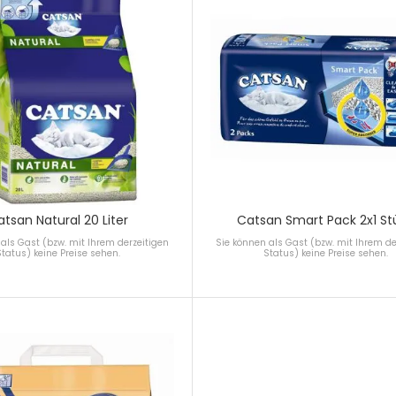
atsan Natural 20 Liter
Catsan Smart Pack 2x1 St
als Gast (bzw. mit Ihrem derzeitigen
Sie können als Gast (bzw. mit Ihrem de
Status) keine Preise sehen.
Status) keine Preise sehen.