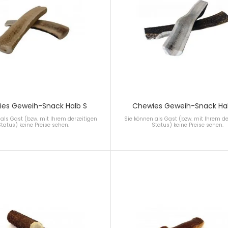
es Geweih-Snack Halb S
Chewies Geweih-Snack Hal
als Gast (bzw. mit Ihrem derzeitigen
Sie können als Gast (bzw. mit Ihrem de
Status) keine Preise sehen.
Status) keine Preise sehen.