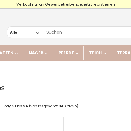
Verkauf nur an Gewerbetreibende: jetzt registrieren
Alle
ATZEN
NAGER
PFERDE
TEICH
TERRA
es
Zeige
1
bis
24
(von insgesamt
34
Artikeln)