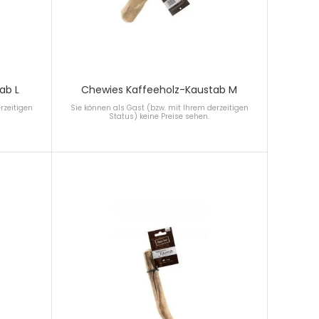
ab L
Chewies Kaffeeholz-Kaustab M
rzeitigen
Sie können als Gast (bzw. mit Ihrem derzeitigen
Status) keine Preise sehen.