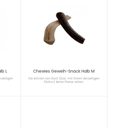
lb L
Chewies Geweih-Snack Halb M
rzeitigen
Sie können als Gast (bzw. mit Ihrem derzeitigen
Status) keine Preise sehen.