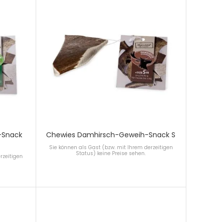
-Snack
Chewies Damhirsch-Geweih-Snack S
Sie können als Gast (bzw. mit Ihrem derzeitigen
Status) keine Preise sehen.
rzeitigen