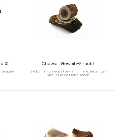
b XL
Chewies Geweih-Snack L
rzeitigen
Sie können als Gast (bzw. mit Ihrem derzeitigen
Status) keine Preise sehen.