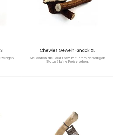
 S
Chewies Geweih-Snack XL
rzeitigen
Sie können als Gast (bzw. mit Ihrem derzeitigen
Status) keine Preise sehen.