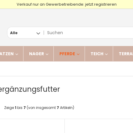
Verkauf nur an Gewerbetreibende: jetzt registrieren
Alle
ATZEN
NAGER
PFERDE
TEICH
TERRA
ergänzungsfutter
Zeige
1
bis
7
(von insgesamt
7
Artikeln)