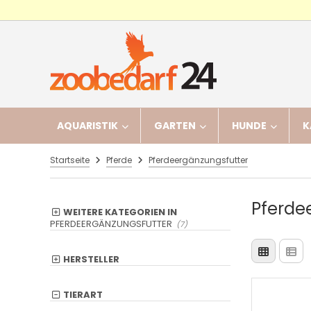
AQUARISTIK
GARTEN
HUNDE
K
Startseite
Pferde
Pferdeergänzungsfutter
Pferde
WEITERE KATEGORIEN IN
PFERDEERGÄNZUNGSFUTTER
(7)
HERSTELLER
TIERART