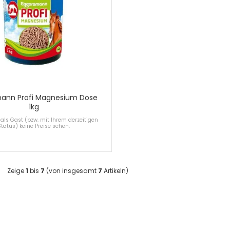
ann Profi Magnesium Dose
1kg
als Gast (bzw. mit Ihrem derzeitigen
Status) keine Preise sehen.
Zeige
1
bis
7
(von insgesamt
7
Artikeln)