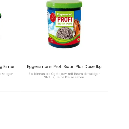
g Eimer
Eggersmann Profi Biotin Plus Dose 1kg
rzeitigen
Sie können als Gast (bzw. mit Ihrem derzeitigen
Status) keine Preise sehen.