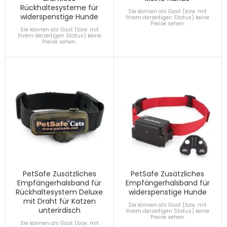
Rückhaltesysteme für
Sie können als Gast (bzw. mit
widerspenstige Hunde
Ihrem derzeitigen Status) keine
Preise sehen.
Sie können als Gast (bzw. mit
Ihrem derzeitigen Status) keine
Preise sehen.
PetSafe Zusätzliches
PetSafe Zusätzliches
Empfängerhalsband für
Empfängerhalsband für
Rückhaltesystem Deluxe
widerspenstige Hunde
mit Draht für Katzen
Sie können als Gast (bzw. mit
unterirdisch
Ihrem derzeitigen Status) keine
Preise sehen.
Sie können als Gast (bzw. mit