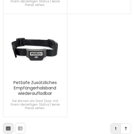
Ihrem derzeitigen Status) keine
Preise sehen.
PetSafe Zusätzliches
Empfängerhalsband
wiederaufladbar
Sie können als Gast (bzw. mit
Ihrem derzeitigen Status) keine
Preise sehen.
1