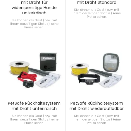
mit Draht für
mit Draht Standard
widerspenstige Hunde
Sie können als Gast (bzw. mit
unterirdisch
Ihrem derzeitigen Status) keine
Preise sehen.
Sie können als Gast (bzw. mit
Ihrem derzeitigen Status) keine
Preise sehen.
PetSafe Rückhaltesystem
PetSafe Rückhaltesystem
mit Draht unterirdisch
mit Draht wiederaufladbar
Sie können als Gast (bzw. mit
Sie können als Gast (bzw. mit
Ihrem derzeitigen Status) keine
Ihrem derzeitigen Status) keine
Preise sehen.
Preise sehen.