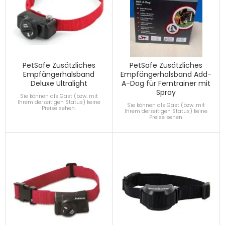
PetSafe Zusätzliches
PetSafe Zusätzliches
Empfängerhalsband
Empfängerhalsband Add-
Deluxe Ultralight
A-Dog für Ferntrainer mit
Spray
Sie können als Gast (bzw. mit
Ihrem derzeitigen Status) keine
Sie können als Gast (bzw. mit
Preise sehen.
Ihrem derzeitigen Status) keine
Preise sehen.