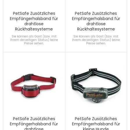
PetSafe Zusätzliches
PetSafe Zusätzliches
Empfängerhalsband für
Empfängerhalsband für
drahtlose
drahtlose
Rückhaltesysteme
Rückhaltesysteme
Sie können als Gast (bzw. mit
Sie können als Gast (bzw. mit
Ihrem derzeitigen Status) keine
Ihrem derzeitigen Status) keine
Preise sehen.
Preise sehen.
PetSafe Zusätzliches
PetSafe Zusätzliches
Empfängerhalsband für
Empfängerhalsband für
drahtlose
kleine Hunde