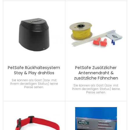
PetSafe Rückhaltesystem
PetSafe Zusätzlicher
Stay & Play drahtlos
Antennendraht &
zusätzliche Fähnchen
Sie können als Gast (bzw. mit
Ihrem derzeitigen Status) keine
Sie können als Gast (bzw. mit
Preise sehen.
Ihrem derzeitigen Status) keine
Preise sehen.