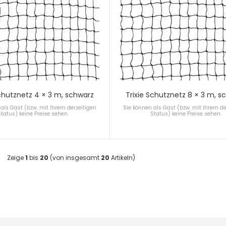
Schutznetz 4 × 3 m, schwarz
Trixie Schutznetz 8 × 3 m, s
als Gast (bzw. mit Ihrem derzeitigen
Sie können als Gast (bzw. mit Ihrem de
Status) keine Preise sehen.
Status) keine Preise sehen.
Zeige
1
bis
20
(von insgesamt
20
Artikeln)