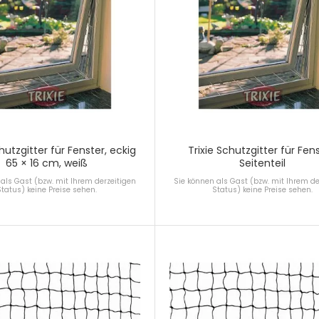
chutzgitter für Fenster, eckig
Trixie Schutzgitter für Fens
65 × 16 cm, weiß
Seitenteil
als Gast (bzw. mit Ihrem derzeitigen
Sie können als Gast (bzw. mit Ihrem de
Status) keine Preise sehen.
Status) keine Preise sehen.