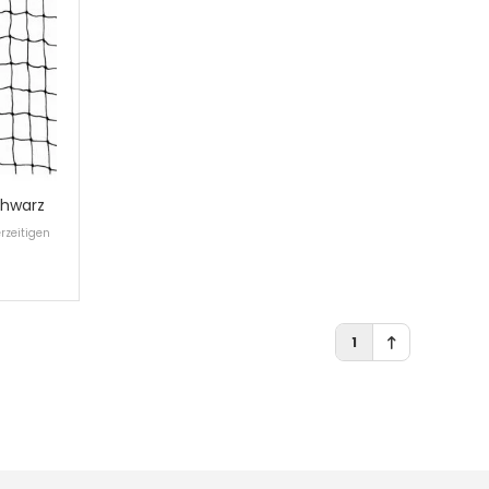
chwarz
rzeitigen
1