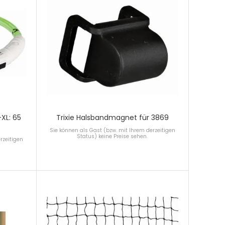
-XL: 65
Trixie Halsbandmagnet für 3869
Sie können als Gast (bzw. mit Ihrem derzeitigen
Status) keine Preise sehen.
rzeitigen