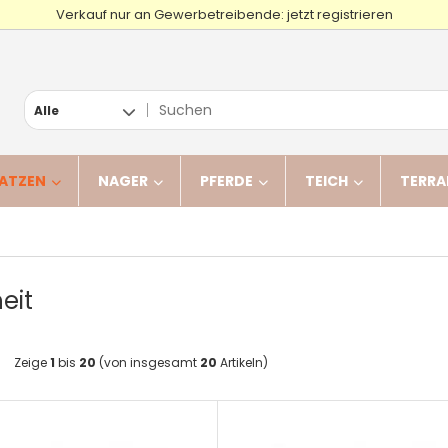
Verkauf nur an Gewerbetreibende: jetzt registrieren
Alle
ATZEN
NAGER
PFERDE
TEICH
TERRA
eit
Zeige
1
bis
20
(von insgesamt
20
Artikeln)