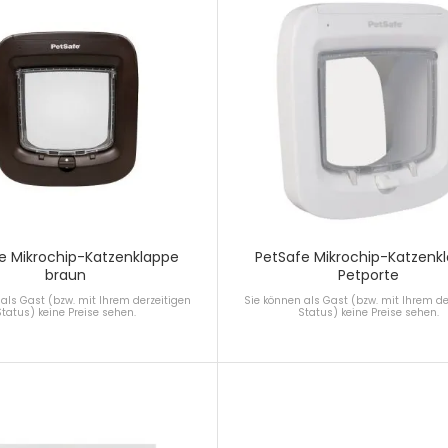
e Mikrochip-Katzenklappe
PetSafe Mikrochip-Katzenk
braun
Petporte
als Gast (bzw. mit Ihrem derzeitigen
Sie können als Gast (bzw. mit Ihrem de
Status) keine Preise sehen.
Status) keine Preise sehen.