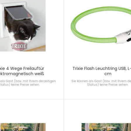
ixie 4 Wege Freilauftür
Trixie Flash Leuchtring USB, L
ektromagnetisch weiß
cm
als Gast (bzw. mit Ihrem derzeitigen
Sie können als Gast (bzw. mit Ihrem de
Status) keine Preise sehen.
Status) keine Preise sehen.