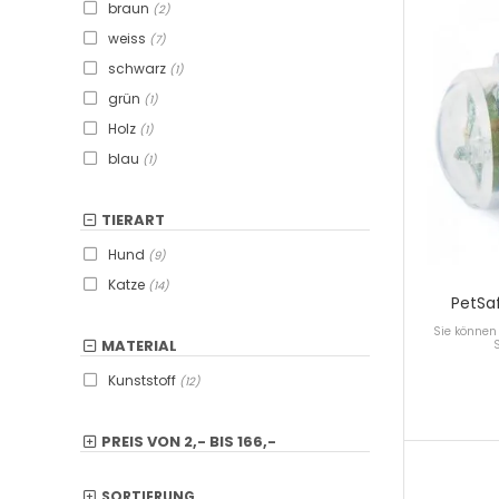
braun
(2)
weiss
(7)
schwarz
(1)
grün
(1)
Holz
(1)
blau
(1)
TIERART
Hund
(9)
Katze
(14)
PetSaf
Sie können 
MATERIAL
Kunststoff
(12)
PREIS VON
2,-
BIS
166,-
SORTIERUNG