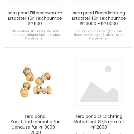
sera pond Filterschwamm
sera pond Flachdichtung
Ersatzteil für Teichpumpe
Ersatzteil für Teichpumpe
SP 500
PP 3000 - PP 9000
Sie können als Gast (bzw. mit
Sie können als Gast (bzw. mit
Ihrem derzeitigen Status) keine
Ihrem derzeitigen Status) keine
Preise sehen.
Preise sehen.
sera pond
sera pond O-Dichtring
Kunststoffschraube für
Motorblock 87,5 mm für
Gehäuse für PP 3000 -
PP12000
12000