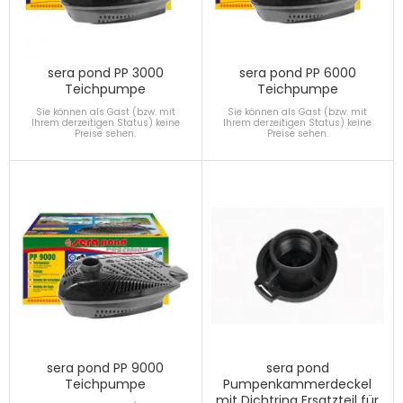
sera pond PP 3000
sera pond PP 6000
Teichpumpe
Teichpumpe
Sie können als Gast (bzw. mit
Sie können als Gast (bzw. mit
Ihrem derzeitigen Status) keine
Ihrem derzeitigen Status) keine
Preise sehen.
Preise sehen.
sera pond PP 9000
sera pond
Teichpumpe
Pumpenkammerdeckel
mit Dichtring Ersatzteil für