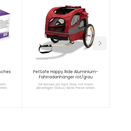
isches
PetSafe Happy Ride Aluminium-
Animon
Fahrradanhänger rot/grau
hrem
Sie können als Gast (bzw. mit Ihrem
Sie
sehen.
derzeitigen Status) keine Preise sehen.
derz