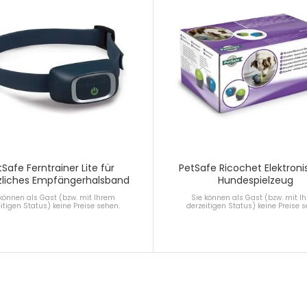
tSafe Ferntrainer Lite für
PetSafe Ricochet Elektron
zliches Empfängerhalsband
Hundespielzeug
 können als Gast (bzw. mit Ihrem
Sie können als Gast (bzw. mit I
itigen Status) keine Preise sehen.
derzeitigen Status) keine Preise 