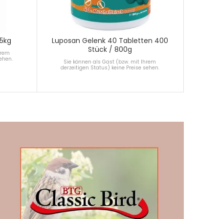
15kg
Luposan Gelenk 40 Tabletten 400
Stück / 800g
hrem
sehen.
Sie können als Gast (bzw. mit Ihrem
derzeitigen Status) keine Preise sehen.