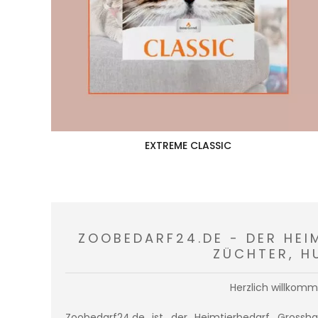
EXTREME CLASSIC
ZOOBEDARF24.DE - DER HEI
ÜCHTER, HU
Herzlich willkom
Zoobedarf24.de ist der Heimtierbedarf Grossh