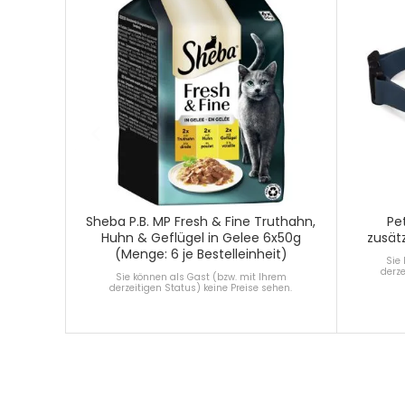
Sheba P.B. MP Fresh & Fine Truthahn,
Pe
Huhn & Geflügel in Gelee 6x50g
zusät
(Menge: 6 je Bestelleinheit)
Sie
derze
Sie können als Gast (bzw. mit Ihrem
derzeitigen Status) keine Preise sehen.