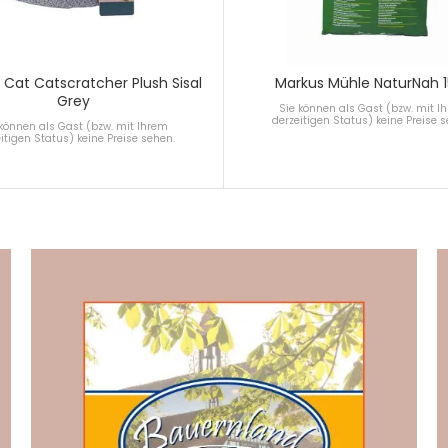
Cat Catscratcher Plush Sisal
Markus Mühle NaturNah 
Grey
Sie können als Gast (bzw. mit I
derzeitigen Status) keine Preise 
 können als Gast (bzw. mit Ihrem
itigen Status) keine Preise sehen.