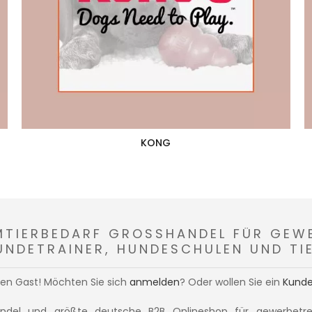
KONG
MTIERBEDARF GROSSHANDEL FÜR GEWER
NDETRAINER, HUNDESCHULEN UND TIE
men
Gast!
Möchten Sie sich
anmelden
? Oder wollen Sie ein
Kunde
andel und größte deutsche B2B Onlineshop für gewerbetre